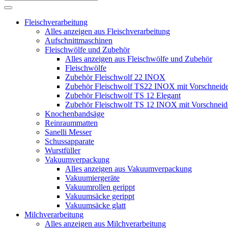
Fleischverarbeitung
Alles anzeigen aus Fleischverarbeitung
Aufschnittmaschinen
Fleischwölfe und Zubehör
Alles anzeigen aus Fleischwölfe und Zubehör
Fleischwölfe
Zubehör Fleischwolf 22 INOX
Zubehör Fleischwolf TS22 INOX mit Vorschneide
Zubehör Fleischwolf TS 12 Elegant
Zubehör Fleischwolf TS 12 INOX mit Vorschneid
Knochenbandsäge
Reinraummatten
Sanelli Messer
Schussapparate
Wurstfüller
Vakuumverpackung
Alles anzeigen aus Vakuumverpackung
Vakuumiergeräte
Vakuumrollen gerippt
Vakuumsäcke gerippt
Vakuumsäcke glatt
Milchverarbeitung
Alles anzeigen aus Milchverarbeitung