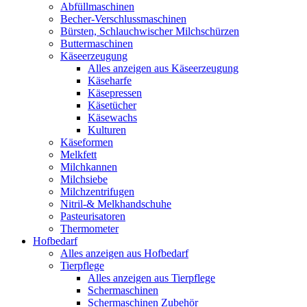
Abfüllmaschinen
Becher-Verschlussmaschinen
Bürsten, Schlauchwischer Milchschürzen
Buttermaschinen
Käseerzeugung
Alles anzeigen aus Käseerzeugung
Käseharfe
Käsepressen
Käsetücher
Käsewachs
Kulturen
Käseformen
Melkfett
Milchkannen
Milchsiebe
Milchzentrifugen
Nitril-& Melkhandschuhe
Pasteurisatoren
Thermometer
Hofbedarf
Alles anzeigen aus Hofbedarf
Tierpflege
Alles anzeigen aus Tierpflege
Schermaschinen
Schermaschinen Zubehör