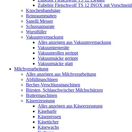
Zubehör Fleischwolf TS 12 INOX mit Vorschneid
Knochenbandsäge
Reinraummatten
Sanelli Messer
Schussapparate
Wurstfüller
Vakuumverpackung
Alles anzeigen aus Vakuumverpackung
Vakuumiergeräte
Vakuumrollen gerippt
Vakuumsäcke gerippt
Vakuumsäcke glatt
Milchverarbeitung
Alles anzeigen aus Milchverarbeitung
Abfüllmaschinen
Becher-Verschlussmaschinen
Bürsten, Schlauchwischer Milchschürzen
Buttermaschinen
Käseerzeugung
Alles anzeigen aus Käseerzeugung
Käseharfe
Käsepressen
Käsetücher
Käsewachs