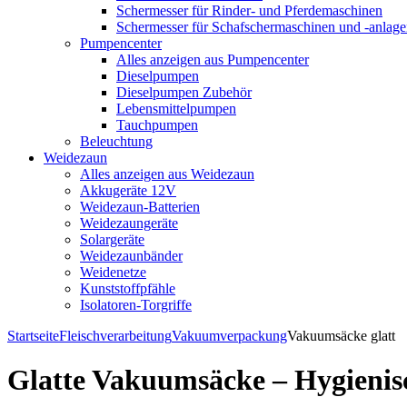
Schermesser für Rinder- und Pferdemaschinen
Schermesser für Schafschermaschinen und -anlag
Pumpencenter
Alles anzeigen aus Pumpencenter
Dieselpumpen
Dieselpumpen Zubehör
Lebensmittelpumpen
Tauchpumpen
Beleuchtung
Weidezaun
Alles anzeigen aus Weidezaun
Akkugeräte 12V
Weidezaun-Batterien
Weidezaungeräte
Solargeräte
Weidezaunbänder
Weidenetze
Kunststoffpfähle
Isolatoren-Torgriffe
Startseite
Fleischverarbeitung
Vakuumverpackung
Vakuumsäcke glatt
Glatte Vakuumsäcke – Hygieni