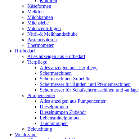
Kulturen
Käseformen
Melkfett
Milchkannen
Milchsiebe
Milchzentrifugen
Nitril-& Melkhandschuhe
Pasteurisatoren
Thermometer
Hofbedarf
Alles anzeigen aus Hofbedarf
Tierpflege
Alles anzeigen aus Tierpflege
Schermaschinen
Schermaschinen Zubehör
Schermesser für Rinder- und Pferdemaschinen
Schermesser für Schafschermaschinen und -anlag
Pumpencenter
Alles anzeigen aus Pumpencenter
Dieselpumpen
Dieselpumpen Zubehör
Lebensmittelpumpen
Tauchpumpen
Beleuchtung
Weidezaun