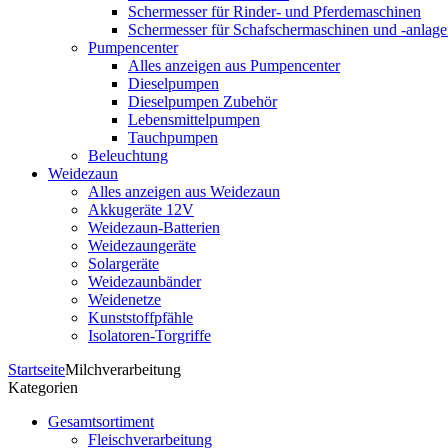
Schermesser für Rinder- und Pferdemaschinen
Schermesser für Schafschermaschinen und -anlag
Pumpencenter
Alles anzeigen aus Pumpencenter
Dieselpumpen
Dieselpumpen Zubehör
Lebensmittelpumpen
Tauchpumpen
Beleuchtung
Weidezaun
Alles anzeigen aus Weidezaun
Akkugeräte 12V
Weidezaun-Batterien
Weidezaungeräte
Solargeräte
Weidezaunbänder
Weidenetze
Kunststoffpfähle
Isolatoren-Torgriffe
Startseite
Milchverarbeitung
Kategorien
Gesamtsortiment
Fleischverarbeitung