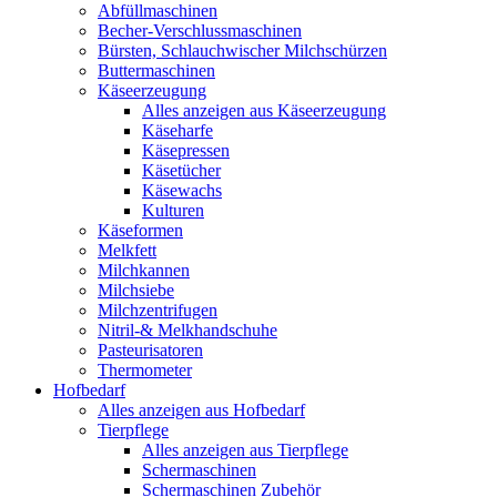
Abfüllmaschinen
Becher-Verschlussmaschinen
Bürsten, Schlauchwischer Milchschürzen
Buttermaschinen
Käseerzeugung
Alles anzeigen aus Käseerzeugung
Käseharfe
Käsepressen
Käsetücher
Käsewachs
Kulturen
Käseformen
Melkfett
Milchkannen
Milchsiebe
Milchzentrifugen
Nitril-& Melkhandschuhe
Pasteurisatoren
Thermometer
Hofbedarf
Alles anzeigen aus Hofbedarf
Tierpflege
Alles anzeigen aus Tierpflege
Schermaschinen
Schermaschinen Zubehör