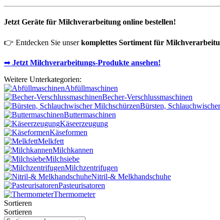
Jetzt Geräte für Milchverarbeitung online bestellen!
👉 Entdecken Sie unser
komplettes Sortiment für Milchverarbeit
➡
Jetzt Milchverarbeitungs-Produkte ansehen!
Weitere Unterkategorien:
Abfüllmaschinen
Becher-Verschlussmaschinen
Bürsten, Schlauchwische
Buttermaschinen
Käseerzeugung
Käseformen
Melkfett
Milchkannen
Milchsiebe
Milchzentrifugen
Nitril-& Melkhandschuhe
Pasteurisatoren
Thermometer
Sortieren
Sortieren