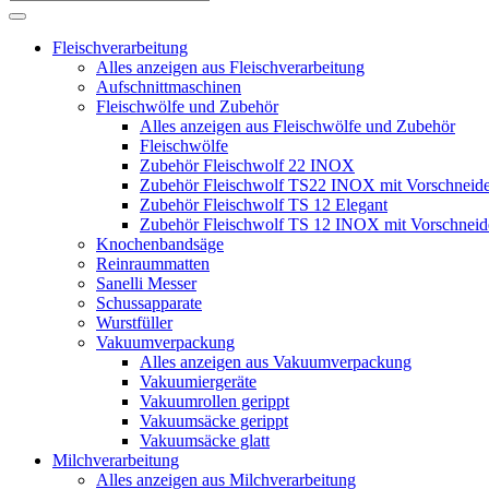
Fleischverarbeitung
Alles anzeigen aus Fleischverarbeitung
Aufschnittmaschinen
Fleischwölfe und Zubehör
Alles anzeigen aus Fleischwölfe und Zubehör
Fleischwölfe
Zubehör Fleischwolf 22 INOX
Zubehör Fleischwolf TS22 INOX mit Vorschneide
Zubehör Fleischwolf TS 12 Elegant
Zubehör Fleischwolf TS 12 INOX mit Vorschneid
Knochenbandsäge
Reinraummatten
Sanelli Messer
Schussapparate
Wurstfüller
Vakuumverpackung
Alles anzeigen aus Vakuumverpackung
Vakuumiergeräte
Vakuumrollen gerippt
Vakuumsäcke gerippt
Vakuumsäcke glatt
Milchverarbeitung
Alles anzeigen aus Milchverarbeitung