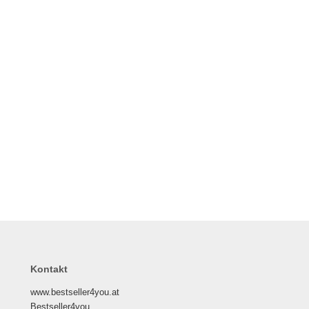
Bolzenschussapparat "Blitz"
Lieferzeit:
4-7 Tage
329,90 EUR
inkl. 20 % MwSt. zzgl.
Versandkosten
Kontakt
www.bestseller4you.at
Bestseller4you