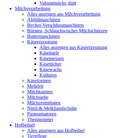
Vakuumsäcke glatt
Milchverarbeitung
Alles anzeigen aus Milchverarbeitung
Abfüllmaschinen
Becher-Verschlussmaschinen
Bürsten, Schlauchwischer Milchschürzen
Buttermaschinen
Käseerzeugung
Alles anzeigen aus Käseerzeugung
Käseharfe
Käsepressen
Käsetücher
Käsewachs
Kulturen
Käseformen
Melkfett
Milchkannen
Milchsiebe
Milchzentrifugen
Nitril-& Melkhandschuhe
Pasteurisatoren
Thermometer
Hofbedarf
Alles anzeigen aus Hofbedarf
Tierpflege