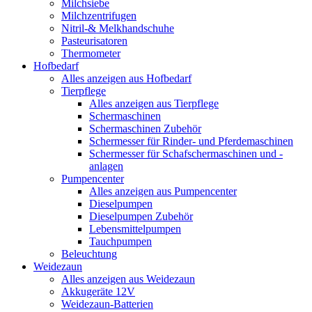
Milchsiebe
Milchzentrifugen
Nitril-& Melkhandschuhe
Pasteurisatoren
Thermometer
Hofbedarf
Alles anzeigen aus Hofbedarf
Tierpflege
Alles anzeigen aus Tierpflege
Schermaschinen
Schermaschinen Zubehör
Schermesser für Rinder- und Pferdemaschinen
Schermesser für Schafschermaschinen und -
anlagen
Pumpencenter
Alles anzeigen aus Pumpencenter
Dieselpumpen
Dieselpumpen Zubehör
Lebensmittelpumpen
Tauchpumpen
Beleuchtung
Weidezaun
Alles anzeigen aus Weidezaun
Akkugeräte 12V
Weidezaun-Batterien