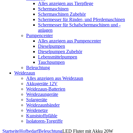
Alles anzeigen aus Tierpflege
Schermaschinen
Schermaschinen Zubehör
Schermesser für Rinder- und Pferdemaschinen
Schermesser für Schafschermaschinen und -
anlagen
Pumpencenter
Alles anzeigen aus Pumpencenter
Dieselpumpen
Dieselpumpen Zubehör
Lebensmittelpumpen
Tauchpumpen
Beleuchtung
Weidezaun
Alles anzeigen aus Weidezaun
Akkugeräte 12V
Weidezaun-Batterien
Weidezaungeräte
Solargeräte
Weidezaunbänder
Weidenetze
Kunststoffpfähle
Isolatoren-Torgriffe
Startseite
Hofbedarf
Beleuchtung
LED Fluter mit Akku 20W