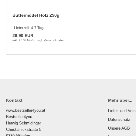
Buttermodel Holz 250g
Lieferzeit:
4-7 Tage
26,90 EUR
inkl. 20 % MwSt. zzgl.
Versandkosten
Kontakt
Mehr über...
www.bestseller4you.at
Liefer- und Ver
Bestseller4you
Datenschutz
Herwig Schmidinger
Unsere AGB
Christalnickstraße 5
9330 Althofen