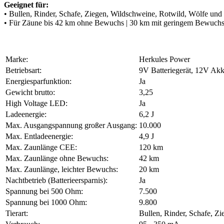
Geeignet für:
• Bullen, Rinder, Schafe, Ziegen, Wildschweine, Rotwild, Wölfe und
• Für Zäune bis 42 km ohne Bewuchs | 30 km mit geringem Bewuch
Marke:
Herkules Power
Betriebsart:
9V Batteriegerät, 12V Akk
Energiesparfunktion:
Ja
Gewicht brutto:
3,25
High Voltage LED:
Ja
Ladeenergie:
6,2 J
Max. Ausgangspannung großer Ausgang:
10.000
Max. Entladeenergie:
4,9 J
Max. Zaunlänge CEE:
120 km
Max. Zaunlänge ohne Bewuchs:
42 km
Max. Zaunlänge, leichter Bewuchs:
20 km
Nachtbetrieb (Batterieersparnis):
Ja
Spannung bei 500 Ohm:
7.500
Spannung bei 1000 Ohm:
9.800
Tierart:
Bullen, Rinder, Schafe, Z