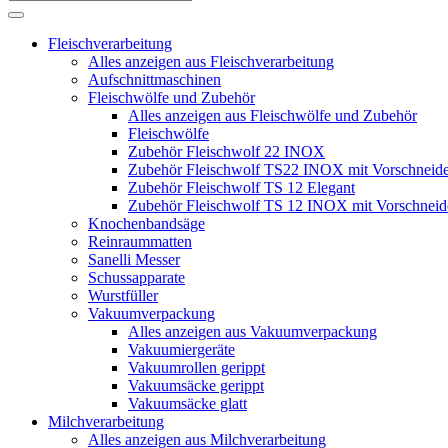
Fleischverarbeitung
Alles anzeigen aus Fleischverarbeitung
Aufschnittmaschinen
Fleischwölfe und Zubehör
Alles anzeigen aus Fleischwölfe und Zubehör
Fleischwölfe
Zubehör Fleischwolf 22 INOX
Zubehör Fleischwolf TS22 INOX mit Vorschneide
Zubehör Fleischwolf TS 12 Elegant
Zubehör Fleischwolf TS 12 INOX mit Vorschneid
Knochenbandsäge
Reinraummatten
Sanelli Messer
Schussapparate
Wurstfüller
Vakuumverpackung
Alles anzeigen aus Vakuumverpackung
Vakuumiergeräte
Vakuumrollen gerippt
Vakuumsäcke gerippt
Vakuumsäcke glatt
Milchverarbeitung
Alles anzeigen aus Milchverarbeitung