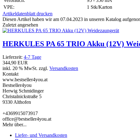
Verbrauch:
95 - 350 mA
VPE:
1 Stk/Karton
Artikeldatenblatt drucken
Diesen Artikel haben wir am 07.04.2023 in unseren Katalog aufgen
Zuletzt angesehen
HERKULES PA 65 TRIO Akku (12V) Weid
Lieferzeit:
4-7 Tage
344,90 EUR
inkl. 20 % MwSt. zzgl.
Versandkosten
Kontakt
www.bestseller4you.at
Bestseller4you
Herwig Schmidinger
Christalnickstraße 5
9330 Althofen
+4369915073917
office@bestseller4you.at
Mehr über...
Liefer- und Versandkosten