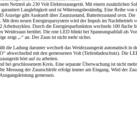
t einem Netzteil als 230 Volt Elektrozaungerät. Mit einem zusätzlich
arantiert Langlebigkeit und ist Witterungsbeständig. Eine Reihe von s
 LCD Anzeige gibt Auskunft über Zaunzustand, Batteriezustand uvm. Di
. Mit dem neuen Energiesparsystem wird der Impuls im Nachtbetrieb v
 2 Arbeitszyklen. Durch die Energiesparfunktion wechseln 100 flache I
den Weidezaun berührt. Die rote LED blinkt bei Spannungsabfall als Vor
 zeigt „-“ an. Der Zaun ist nicht mehr sicher.
 fällt die Ladung darunter wechselt das Weidezaungerät automatisch in
O“ abwechselnd mit den gemessenen Volt (Tiefentladeschutz). Die LED‘
aungerät hört auf zu arbeiten.
nd bei geschlossenem Kreis. Eine separate Überwachung ist nicht mehr
e Messung der Zaunschleife erfolgt immer am Eingang. Wird der Zaun 
 Ausgangsleistung gemessen.