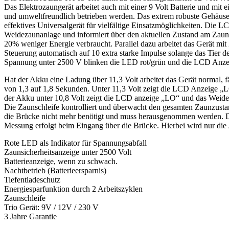
Das Elektrozaungerät arbeitet auch mit einer 9 Volt Batterie und mi
und umweltfreundlich betrieben werden. Das extrem robuste Gehäuse g
effektives Universalgerät für vielfältige Einsatzmöglichkeiten. Die
Weidezaunanlage und informiert über den aktuellen Zustand am Zaun
20% weniger Energie verbraucht. Parallel dazu arbeitet das Gerät mit
Steuerung automatisch auf 10 extra starke Impulse solange das Tier 
Spannung unter 2500 V blinken die LED rot/grün und die LCD Anzeige
Hat der Akku eine Ladung über 11,3 Volt arbeitet das Gerät normal,
von 1,3 auf 1,8 Sekunden. Unter 11,3 Volt zeigt die LCD Anzeige „L
der Akku unter 10,8 Volt zeigt die LCD anzeige „LO“ und das Weidez
Die Zaunschleife kontrolliert und überwacht den gesamten Zaunzusta
die Brücke nicht mehr benötigt und muss herausgenommen werden. Di
Messung erfolgt beim Eingang über die Brücke. Hierbei wird nur die
Rote LED als Indikator für Spannungsabfall
Zaunsicherheitsanzeige unter 2500 Volt
Batterieanzeige, wenn zu schwach.
Nachtbetrieb (Batterieersparnis)
Tiefentladeschutz
Energiesparfunktion durch 2 Arbeitszyklen
Zaunschleife
Trio Gerät: 9V / 12V / 230 V
3 Jahre Garantie