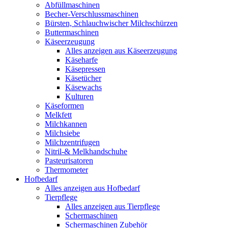
Abfüllmaschinen
Becher-Verschlussmaschinen
Bürsten, Schlauchwischer Milchschürzen
Buttermaschinen
Käseerzeugung
Alles anzeigen aus Käseerzeugung
Käseharfe
Käsepressen
Käsetücher
Käsewachs
Kulturen
Käseformen
Melkfett
Milchkannen
Milchsiebe
Milchzentrifugen
Nitril-& Melkhandschuhe
Pasteurisatoren
Thermometer
Hofbedarf
Alles anzeigen aus Hofbedarf
Tierpflege
Alles anzeigen aus Tierpflege
Schermaschinen
Schermaschinen Zubehör