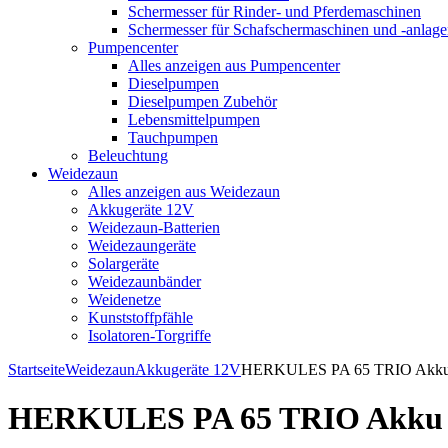
Schermesser für Rinder- und Pferdemaschinen
Schermesser für Schafschermaschinen und -anlag
Pumpencenter
Alles anzeigen aus Pumpencenter
Dieselpumpen
Dieselpumpen Zubehör
Lebensmittelpumpen
Tauchpumpen
Beleuchtung
Weidezaun
Alles anzeigen aus Weidezaun
Akkugeräte 12V
Weidezaun-Batterien
Weidezaungeräte
Solargeräte
Weidezaunbänder
Weidenetze
Kunststoffpfähle
Isolatoren-Torgriffe
Startseite
Weidezaun
Akkugeräte 12V
HERKULES PA 65 TRIO Akku (
HERKULES PA 65 TRIO Akku (